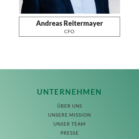
Andreas Reitermayer
CFO
UNTERNEHMEN
ÜBER UNS
UNSERE MISSION
UNSER TEAM
PRESSE