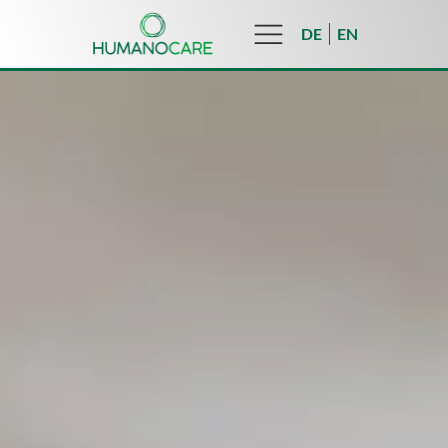
DE
EN
UNSER TEA
SOZIALES ENGA
UNSERE VISI
UNSERE WER
ÜBER UNS